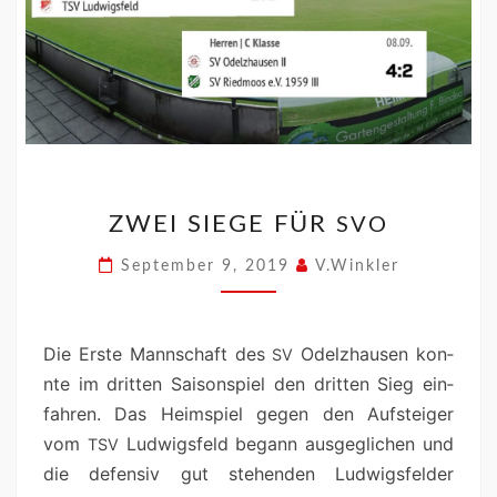
ZWEI SIEGE FÜR
SVO
September 9, 2019
V.Winkler
Die Erste Mannschaft des
Odelzhausen kon­
SV
nte im drit­ten Saison­spiel den drit­ten Sieg ein­
fahren. Das Heim­spiel gegen den Auf­steiger
vom
Lud­wigs­feld begann aus­geglichen und
TSV
die defen­siv gut ste­hen­den Lud­wigs­felder