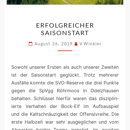
ERFOLGREICHER
SAISONSTART
August 26, 2019
V.Winkler
Sowohl unser­er Ersten als auch unser­er Zweit­en
ist der Saison­start geglückt. Trotz mehrerer
Aus­fälle kon­nte die SVO-Reserve die drei Punk­te
gegen die SpVgg Röhrmoos in Odelzhausen
behal­ten. Schlüs­sel hier­für waren das diszi­plin­
ierte Ver­hal­ten der Bock-Elf im Auf­baus­piel
und die Kaltschnäuzigkeit der Offen­sivrei­he. Die
erste Hal­bzeit war sehr aus­geglichen und vom
Abwarten bei­der Teams geprägt. Im zweit­en