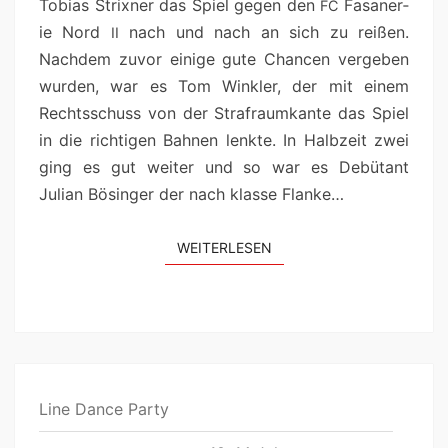
Tobias Strixn­er das Spiel gegen den
Fasaner­
FC
ie Nord
nach und nach an sich zu reißen.
II
Nach­dem zuvor einige gute Chan­cen vergeben
wur­den, war es Tom Win­kler, der mit einem
Rechtss­chuss von der Strafraumkante das Spiel
in die richti­gen Bah­nen lenk­te. In Hal­bzeit zwei
ging es gut weit­er und so war es Debü­tant
Julian Bösinger der nach klasse Flanke…
WEIT­ER­LESEN
Line Dance Party