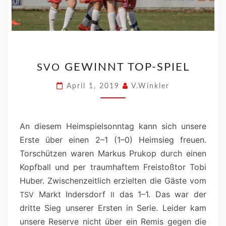
GEWINNT TOP-SPIEL
SVO
April 1, 2019
V.Winkler
An diesem Heim­spiel­son­ntag kann sich unsere
Erste über einen 2–1 (1–0) Heim­sieg freuen.
Torschützen waren Markus Prukop durch einen
Kopf­ball und per traumhaftem Freis­toß­tor Tobi
Huber. Zwis­chen­zeitlich erziel­ten die Gäste vom
Markt Inder­s­dorf
das 1–1. Das war der
TSV
II
dritte Sieg unser­er Ersten in Serie. Lei­der kam
unsere Reserve nicht über ein Remis gegen die