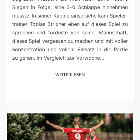
Siegen in Folge, eine 3–0 Schlappe hin­nehmen
musste. In sein­er Kabi­ne­nansprache kam Spiel­er­
train­er Tobias Strixn­er eben auf dieses Spiel zu
sprechen und forderte von sein­er Mannschaft,
dieses Spiel vergessen zu machen und mit voller
Konzen­tra­tion und vollem Ein­satz in die Par­tie
zu gehen. Im Ver­gle­ich zur Vorwoche…
WEIT­ER­LESEN