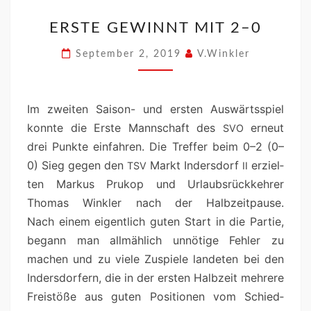
ERSTE GEWINNT MIT 2–0
September 2, 2019
V.Winkler
Im zweit­en Sai­­son- und ersten Auswärtsspiel
kon­nte die Erste Mannschaft des
erneut
SVO
drei Punk­te ein­fahren. Die Tre­f­fer beim 0–2 (0–
0) Sieg gegen den
Markt Inder­s­dorf
erziel­
TSV
II
ten Markus Prukop und Urlaub­srück­kehrer
Thomas Win­kler nach der Hal­bzeit­pause.
Nach einem eigentlich guten Start in die Par­tie,
begann man allmäh­lich unnötige Fehler zu
machen und zu viele Zus­piele lan­de­ten bei den
Inder­s­dor­fern, die in der ersten Hal­bzeit mehrere
Freistöße aus guten Posi­tio­nen vom Schied­