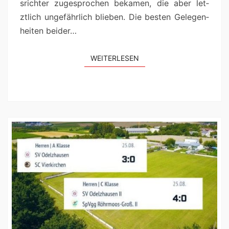
srichter zuge­sprochen beka­men, die aber let­
ztlich unge­fährlich blieben. Die besten Gele­gen­
heit­en beider…
WEIT­ER­LESEN