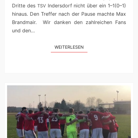
Dritte des
Inder­s­dorf nicht über ein 1–1(0–1)
TSV
hin­aus. Den Tre­f­fer nach der Pause machte Max
Brand­mair. Wir danken den zahlre­ichen Fans
und den…
WEIT­ER­LESEN