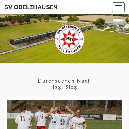
SV ODELZHAUSEN
Togg
navi
SV
ODELZHA
Durchsuchen Nach
Tag:
Sieg