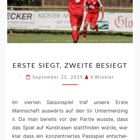
ERSTE SIEGT, ZWEITE BESIEGT
September 25, 2019
V.Winkler
Im vierten Saison­spiel traf unsere Erste
Mannschaft auswärts auf den
Unter­men­z­ing
SV
. Da man bere­its vor der Par­tie wusste, dass
II
das Spiel auf Kun­strasen stat­tfind­en würde, war
klar dass ein konzen­tri­ertes Passspiel entschei­