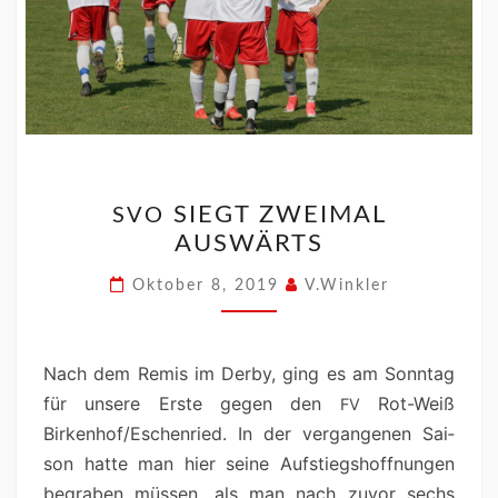
SIEGT ZWEIMAL
SVO
AUSWÄRTS
Oktober 8, 2019
V.Winkler
Nach dem Remis im Der­by, ging es am Son­ntag
für unsere Erste gegen den
Rot-Weiß
FV
Birkenhof/Eschenried. In der ver­gan­genen Sai­
son hat­te man hier seine Auf­stiegshoff­nun­gen
begraben müssen, als man nach zuvor sechs