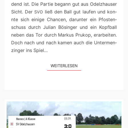
dend ist. Die Par­tie begann gut aus Odelzhauser
Sicht. Der
ließ den Ball gut laufen und kon­
SVO
nte sich einige Chan­cen, darunter ein Pfos­ten­
schuss durch Julian Bösinger und ein Kopf­ball
neben das Tor durch Markus Prukop, erar­beit­en.
Doch nach und nach kamen auch die Unter­men­
zinger ins Spiel…
WEIT­ER­LESEN