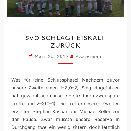
SCHLÄGT EISKALT
SVO
ZURÜCK
März 26, 2019
A.Obermair
Was für eine Schlussphase! Nach­dem zuvor
unsere Zweite einen 1–2(0–2) Sieg einge­fahren
hat, gewin­nt auch unsere Erste durch zwei späte
Tre­f­fer mit 2–3(0–1). Die Tre­f­fer unser­er Zweit­en
erziel­ten Stephan Kas­par und Michael Keller vor
der Pause. Zwar musste unsere Reserve in
Durch­gang zwei ein wenig zit­tern, doch let­ztlich