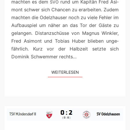
macht­en es dem
rund um Kapitän Fred Asi­
SVO
mont schw­er sich Chan­cen zu erar­beit­en. Zudem
macht­en die Odelzhauser noch zu viele Fehler im
Auf­baus­piel um näher an das Tor der Gäste zu
gelan­gen. Dis­tanzschüsse von Mag­nus Win­kler,
Fred Asi­mont und Tobias Huber blieben unge­
fährlich. Kurz vor der Hal­bzeit set­zte sich
Dominik Schwem­mer rechts…
WEIT­ER­LESEN