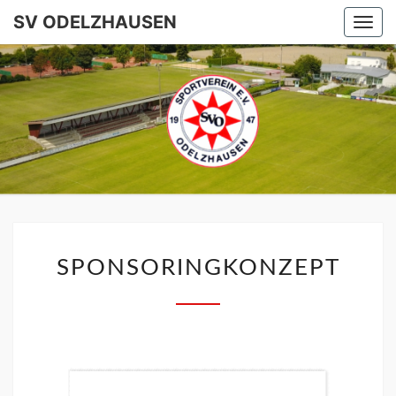
SV ODELZHAUSEN
Togg
navi
SV
ODELZHA
SPONSORINGKONZEPT