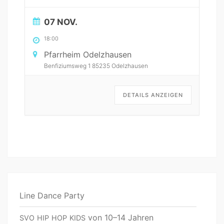
07 NOV.
18:00
Pfar­rheim Odelzhausen
Ben­fiz­ium­sweg 1 85235 Odelzhausen
DETAILS ANZEIGEN
Line Dance Party
von 10–14 Jahren
SVO
HIP
HOP
KIDS