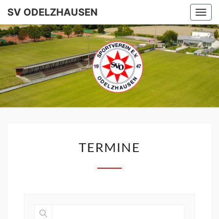
SV ODELZHAUSEN
Togg
navi
SV
ODELZHA
TERMINE