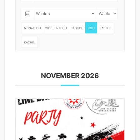
MONATLICH
WÖCHENTLICH
TÄGLICH
LISTE
RASTER
KACHEL
NOVEM­BER 2026