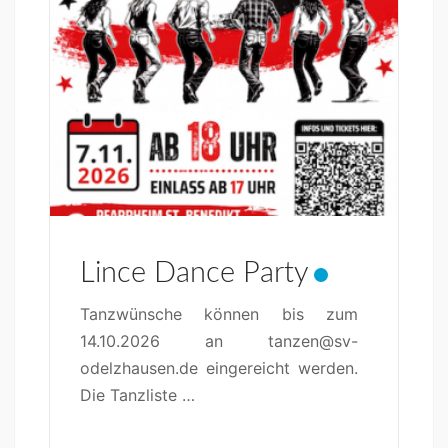
Lince Dance Party
Tanzwün­sche kön­nen bis zum
14.10.2026 an tanzen@sv-
odelzhausen.de ein­gere­icht wer­den.
Die Tan­zliste
…