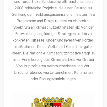
und fördert das Bun­desumwelt­min­is­teri­um seit
2008 zahlre­iche Pro­jek­te, die einen Beitrag zur
Senkung der Treib­haus­gase­mis­sio­nen leis­ten. Ihre
Pro­gramme und Pro­jek­te deck­en ein bre­ites
Spek­trum an Kli­maschutza­k­tiv­itäten ab: Von der
Entwick­lung langfristiger Strate­gien bis hin zu
konkreten Hil­festel­lun­gen und inves­tiv­en För­der­
maß­nah­men. Diese Vielfalt ist Garant für gute
Ideen. Die Nationale Kli­maschutzini­tia­tive trägt zu
ein­er Ver­ankerung des Kli­maschutzes vor Ort bei.
Von ihr prof­i­tieren Ver­braucherin­nen und Ver­
brauch­er eben­so wie Unternehmen, Kom­munen
oder Bildungseinrichtungen.