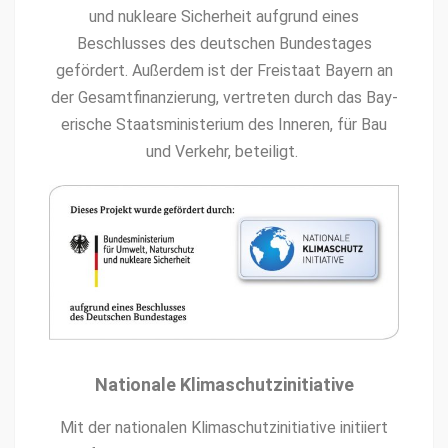
und nuk­leare Sicher­heit auf­grund eines
Beschlusses des deutschen Bun­destages
gefördert. Außer­dem ist der Freis­taat Bay­ern an
der Gesamt­fi­nanzierung, vertreten durch das Bay­
erische Staatsmin­is­teri­um des Inneren, für Bau
und Verkehr, beteiligt.
Nationale Klimaschutzinitiative
Mit der nationalen Kli­maschutzini­tia­tive ini­ti­iert