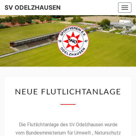
SV ODELZHAUSEN
Togg
navi
SV
ODELZHA
NEUE FLUTLICHTANLAGE
Die Flut­lich­tan­lage des
Odelzhausen wurde
SV
vom Bun­desmin­is­teri­um für Umwelt , Naturschutz