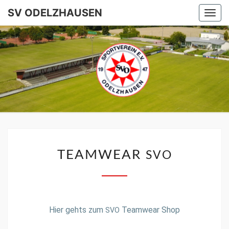
SV ODELZHAUSEN
Togg
navi
SV
ODELZHA
TEAMWEAR
SVO
Hier gehts zum
Teamwear Shop
SVO