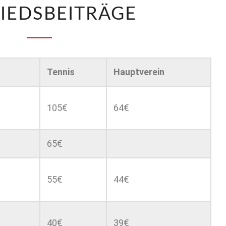
IEDSBEITRÄGE
Ten­nis
Hauptvere­in
105€
64€
65€
55€
44€
40€
39€