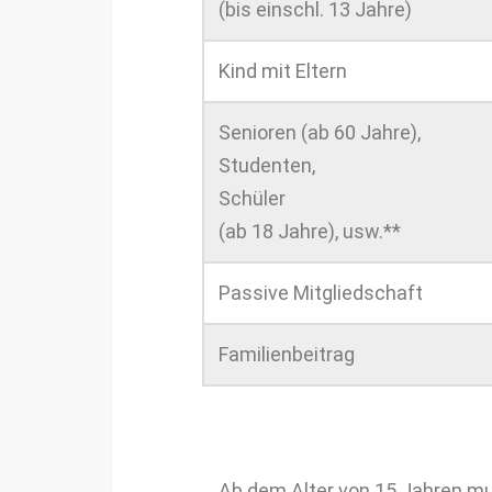
(bis ein­schl. 13 Jahre)
Kind mit Eltern
Senioren (ab 60 Jahre),
Stu­den­ten,
Schüler
(ab 18 Jahre), usw.**
Pas­sive Mitgliedschaft
Fam­i­lien­beitrag
Ab dem Alter von 15 Jahren muss 