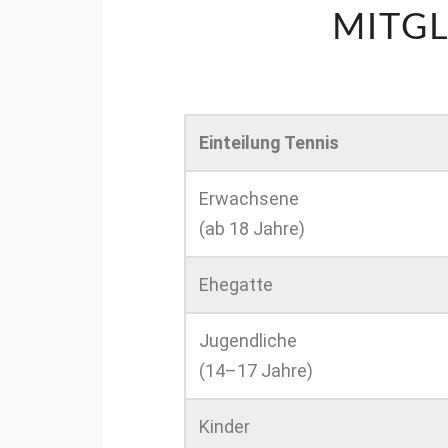
MITGL
Ein­teilung Ten­nis
Erwach­sene
(ab 18 Jahre)
Ehe­gat­te
Jugendliche
(14–17 Jahre)
Kinder