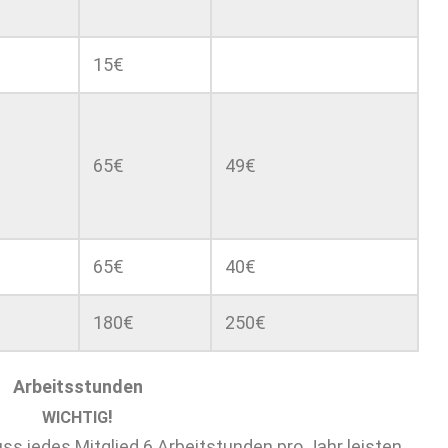
15€
65€
49€
65€
40€
180€
250€
Arbeitsstun­den
!
WICHTIG
jedes Mit­glied 6 Arbeit­stun­den pro Jahr leis­ten,