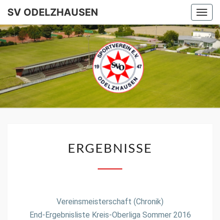
SV ODELZHAUSEN
Togg
navi
SV
ODELZHA
ERGEBNISSE
Vere­ins­meis­ter­schaft (Chronik)
End-Ergeb­nis­liste Kreis-Oberli­ga Som­mer 2016