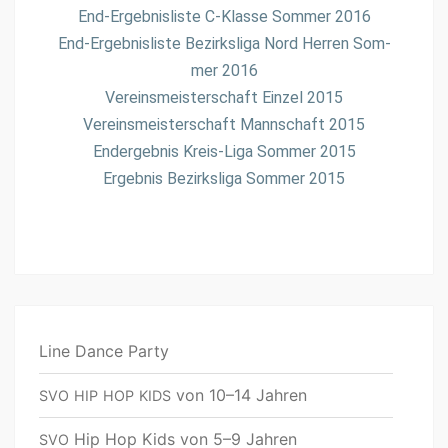
End-Ergeb­nis­liste C‑Klasse Som­mer 2016
End-Ergeb­nis­liste Bezirk­sli­ga Nord Her­ren Som­
mer 2016
Vere­ins­meis­ter­schaft Einzel 2015
Vere­ins­meis­ter­schaft Mannschaft 2015
Endergeb­nis Kreis-Liga Som­mer 2015
Ergeb­nis Bezirk­sli­ga Som­mer 2015
Line Dance Party
von 10–14 Jahren
SVO
HIP
HOP
KIDS
Hip Hop Kids von 5–9 Jahren
SVO