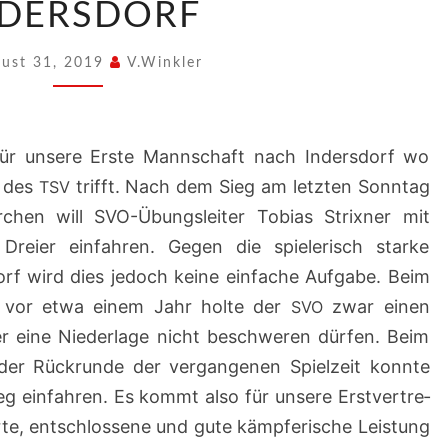
NDERSDORF
ust 31, 2019
V.Winkler
für unsere Erste Mannschaft nach Inder­s­dorf wo
t des
trifft. Nach dem Sieg am let­zten Son­ntag
TSV
chen will SVO-Übungsleit­er Tobias Strixn­er mit
reier ein­fahren. Gegen die spielerisch starke
orf wird dies jedoch keine ein­fache Auf­gabe. Beim
dorf vor etwa einem Jahr holte der
zwar einen
SVO
 eine Nieder­lage nicht beschw­eren dür­fen. Beim
n der Rück­runde der ver­gan­genen Spielzeit kon­nte
ieg ein­fahren. Es kommt also für unsere Erstvertre­
erte, entschlossene und gute kämpferische Leis­tung