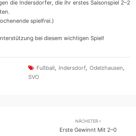
n die Inder­s­dor­fer, die ihr erstes Saison­spiel 2–2
ten.
ch­enende spielfrei.)
Unter­stützung bei diesem wichti­gen Spiel!
Fußball
,
Indersdorf
,
Odelzhausen
,
SVO
NÄCHSTER
Erste Gewinnt Mit 2–0