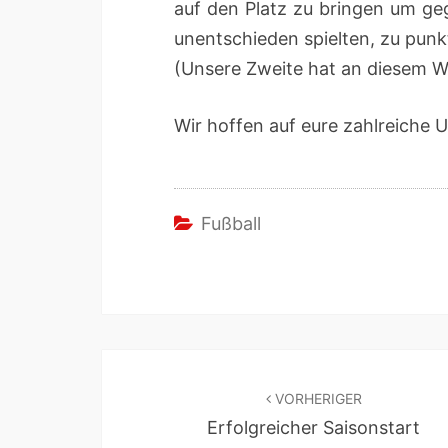
auf den Platz zu brin­gen um gege
unentsch­ieden spiel­ten, zu punk­
(Unsere Zweite hat an diesem Wo
Wir hof­fen auf eure zahlre­iche 
Fußball
VORHERIGER
Erfolgreicher Saisonstart