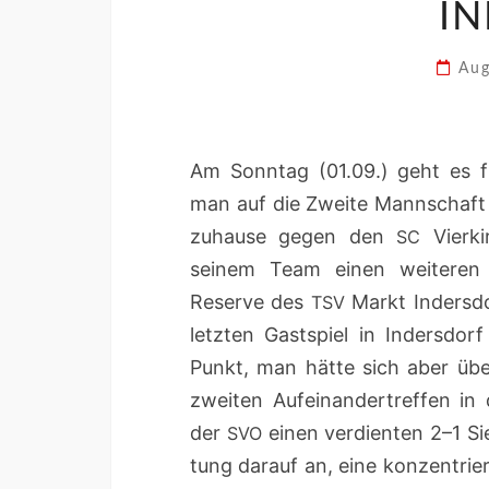
I
Aug
Am Son­ntag (01.09.) geht es 
man auf die Zweite Mannschaf
zuhause gegen den
Vierkir
SC
seinem Team einen weit­eren D
Reserve des
Markt Inder­s­d
TSV
let­zten Gast­spiel in Inder­s­
Punkt, man hätte sich aber über
zweit­en Aufeinan­dertr­e­f­fen i
der
einen ver­di­en­ten 2–1 S
SVO
tung darauf an, eine konzen­tri­