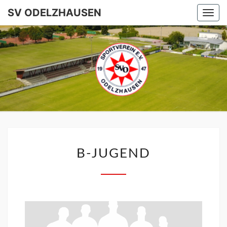
SV ODELZHAUSEN
Togg
navi
SV
ODELZHA
B‑JUGEND