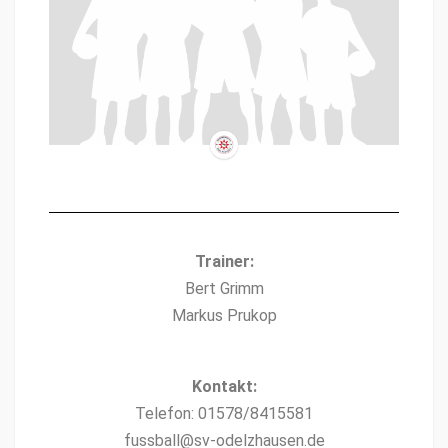
Train­er:
Bert Grimm
Markus Prukop
Kon­takt:
Tele­fon: 01578/8415581
fussball@sv-odelzhausen.de