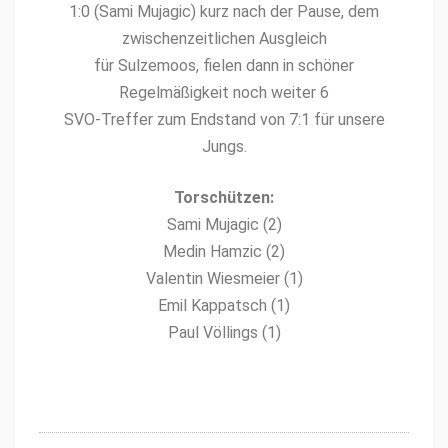
1:0 (Sami Mujag­ic) kurz nach der Pause, dem
zwis­chen­zeitlichen Aus­gle­ich
für Sulze­moos, fie­len dann in schön­er
Regelmäßigkeit noch weit­er 6
SVO-Tre­f­fer zum End­stand von 7:1 für unsere
Jungs.
Torschützen:
Sami Mujag­ic (2)
Medin Hamz­ic (2)
Valentin Wies­meier (1)
Emil Kap­patsch (1)
Paul Völlings (1)