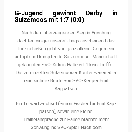
G‑Jugend gewinnt Derby in
Sulzemoos mit 1:7 (0:0)
Nach dem überzeu­gen­den Sieg in Egen­burg
dacht­en einiger unser­er Jungs anscheinend das
Tore schießen geht von ganz alleine. Gegen eine
aufopfer­nd kämpfende Sulze­moos­er Mannschaft
gelang den SVO-Kids in Hal­bzeit 1 kein Tre­f­fer.
Die vere­inzel­ten Sulze­moos­er Kon­ter waren aber
eine sichere Beute von SVO-Keep­er Emil
Kappatsch.
Ein Tor­wartwech­sel (Simon Fis­ch­er für Emil Kap­
patsch), sowie eine kleine
Train­er­ansprache zur Pause brachte mehr
Schwung ins SVO-Spiel. Nach dem