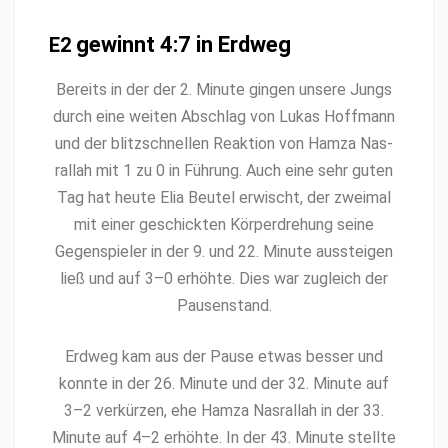
gewinnt 4:7 in Erdweg
E2
Bere­its in der der 2. Minute gin­gen unsere Jungs
durch eine weit­en Abschlag von Lukas Hoff­mann
und der blitzschnellen Reak­tion von Hamza Nas­
ral­lah mit 1 zu 0 in Führung. Auch eine sehr guten
Tag hat heute Elia Beu­tel erwis­cht, der zweimal
mit ein­er geschick­ten Kör­per­drehung seine
Gegen­spiel­er in der 9. und 22. Minute aussteigen
ließ und auf 3–0 erhöhte. Dies war zugle­ich der
Pausenstand.
Erd­weg kam aus der Pause etwas bess­er und
kon­nte in der 26. Minute und der 32. Minute auf
3–2 verkürzen, ehe Hamza Nas­ral­lah in der 33.
Minute auf 4–2 erhöhte. In der 43. Minute stellte