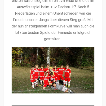
ersten Saison­sieg ein­fahren. Am Ende stand es im
Auswärtsspiel beim
Dachau 1:7. Nach 5
TSV
Nieder­la­gen und einem Unentsch­ieden war die
Freude unser­er Jungs über diesen Sieg groß. Mit
der nun ansteigen­den Formkurve will man auch die
let­zten bei­den Spiele der Hin­runde erfol­gre­ich
gestalten.