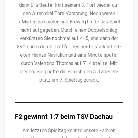
dann Elia Beu­tel (mit seinem 3. Tor) wieder auf
den Alten drei Tore Vor­sprung. Noch waren
7.Miuten zu spie­len und Erd­weg hat­te das Spiel
nicht aufgegeben. Durch einen Dop­pelschlag
verkürzten Sie nochmal auf 4–5, ehe dann der
durch den 3. Tre­f­fer des heute stark arbeit­
SVO
eten Hamza Nas­ral­lah und eine Minute später
durch Valenti­no Thomas auf 7–4 stellte. Mit
diesem Sieg holte die
sich den 5. Tabel­len­
E2
platz am 7. Spielt­ag zurück.
gewinnt 1:7 beim
Dachau
F2
TSV
Am let­zten Spielt­ag kon­nte unsere
ihren
F2