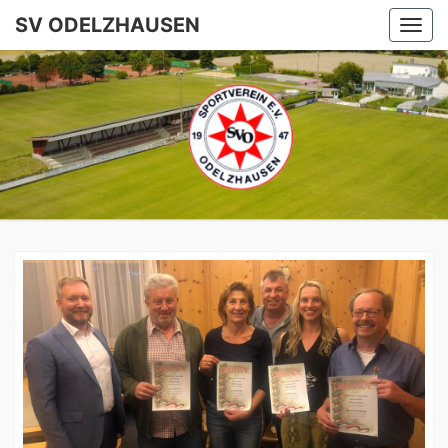
SV ODELZHAUSEN
Togg
navi
SV
ODELZHA