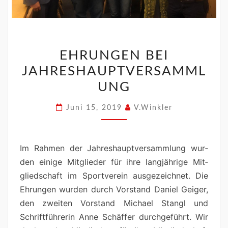
EHRUNGEN BEI
JAHRESHAUPTVERSAMML
UNG
Juni 15, 2019
V.Winkler
Im Rah­men der Jahre­shauptver­samm­lung wur­
den einige Mit­glieder für ihre langjährige Mit­
glied­schaft im Sportvere­in aus­geze­ich­net. Die
Ehrun­gen wur­den durch Vor­stand Daniel Geiger,
den zweit­en Vor­stand Michael Stan­gl und
Schrift­führerin Anne Schäf­fer durchge­führt. Wir