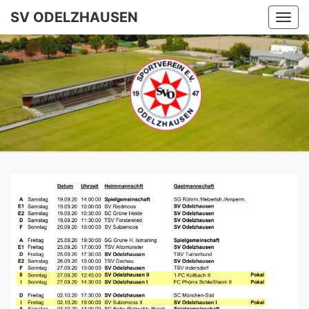
SV ODELZHAUSEN
Togg
navi
SV
ODELZHA