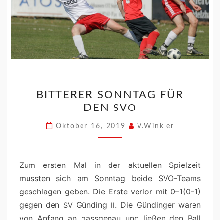
BITTERER SONNTAG FÜR
DEN
SVO
Oktober 16, 2019
V.Winkler
Zum ersten Mal in der aktuellen Spielzeit
mussten sich am Son­ntag bei­de SVO-Teams
geschla­gen geben. Die Erste ver­lor mit 0–1(0–1)
gegen den
Günd­ing
. Die Gündinger waren
SV
II
von Anfang an pass­ge­nau und ließen den Ball