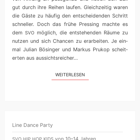
gut durch ihre Rei­hen laufen. Gle­ichzeit­ig waren
die Gäste zu häu­fig den entschei­den­den Schritt
schneller. Doch das frühe Press­ing machte es
dem
möglich, die entste­hen­den Räume zu
SVO
nutzen und sich Chan­cen zu erar­beit­en. Je ein­
mal Julian Bösinger und Markus Prukop scheit­
erten aus aussichtsreicher…
WEIT­ER­LESEN
Line Dance Party
von 10–14 Jahren
SVO
HIP
HOP
KIDS