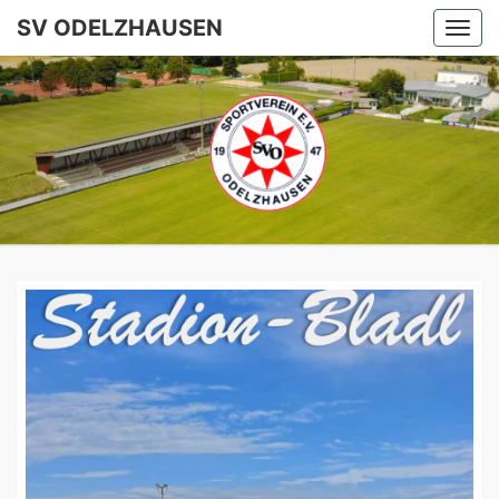
SV ODELZHAUSEN
Togg
navi
SV
ODELZHA