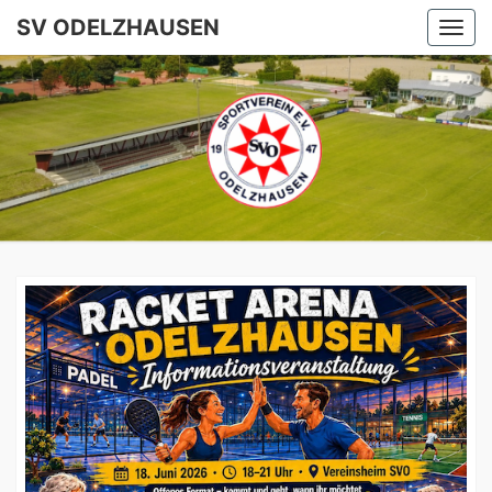
SV ODELZHAUSEN
Togg
navi
SV
ODELZHA