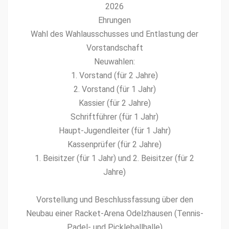
2026
Ehrun­gen
Wahl des Wahlauss­chuss­es und Ent­las­tung der
Vor­stand­schaft
Neuwahlen:
1. Vor­stand (für 2 Jahre)
2. Vor­stand (für 1 Jahr)
Kassier (für 2 Jahre)
Schrift­führer (für 1 Jahr)
Haupt-Jugendleit­er (für 1 Jahr)
Kassen­prüfer (für 2 Jahre)
1. Beisitzer (für 1 Jahr) und 2. Beisitzer (für 2
Jahre)
Vorstel­lung und Beschlussfas­sung über den
Neubau ein­er Rack­et-Are­na Odelzhausen (Ten­nis-
Padel- und Pick­le­ball­halle)