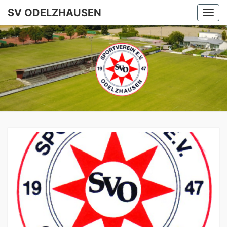
SV ODELZHAUSEN
Togg
navi
SV
ODELZHA