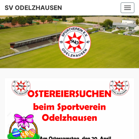
SV ODELZHAUSEN
Togg
navi
SV
ODELZHA