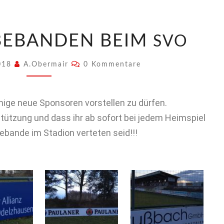
BEBANDEN BEIM
SVO
2018
A.Obermair
0 Kommentare
nige neue Spon­soren vorstellen zu dür­fen.
stützung und dass ihr ab sofort bei jedem Heim­spiel
be­bande im Sta­dion verteten seid!!!