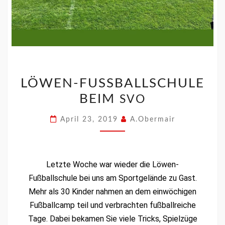
LÖWEN-FUSSBALLSCHULE B
EIM
SVO
April 23, 2019
A.Obermair
Let­zte Woche war wieder die Löwen-
Fußballschule bei uns am Sport­gelände zu Gast.
Mehr als 30 Kinder nah­men an dem ein­wöchi­gen
Fußball­camp teil und ver­bracht­en fußball­re­iche
Tage. Dabei beka­men Sie viele Tricks, Spielzüge