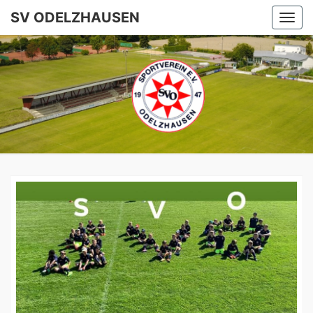
SV ODELZHAUSEN
Togg
navi
SV
ODELZHA