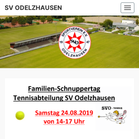
SV ODELZHAUSEN
Togg
navi
SV
ODELZHA