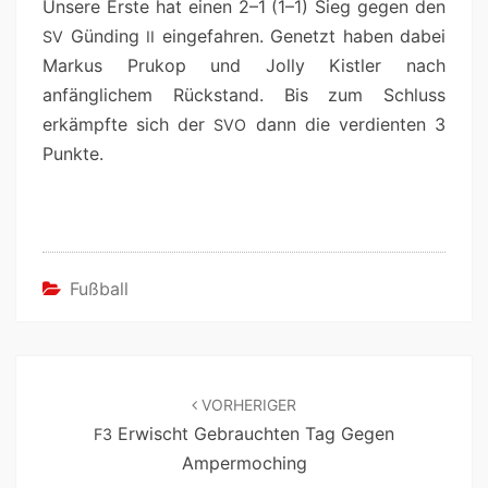
Unsere Erste hat einen 2–1 (1–1) Sieg gegen den
Günd­ing
einge­fahren. Genet­zt haben dabei
SV
II
Markus Prukop und Jol­ly Kistler nach
anfänglichem Rück­stand. Bis zum Schluss
erkämpfte sich der
dann die ver­di­en­ten 3
SVO
Punkte.
Fußball
VORHERIGER
Erwischt Gebrauchten Tag Gegen
F3
Ampermoching