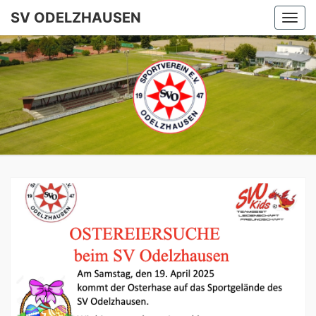
SV ODELZHAUSEN
Togg
navi
SV
ODELZHA