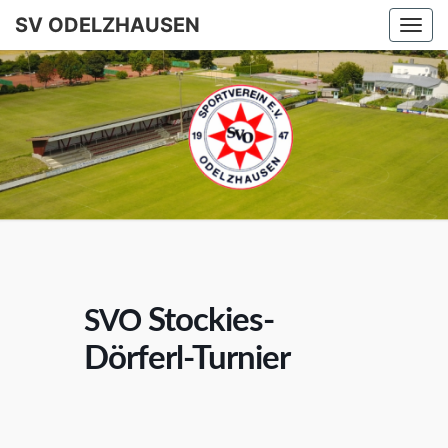
SV ODELZHAUSEN
Togg
navi
SV
ODELZHA
Stockies-
SVO
Dörferl-Turnier