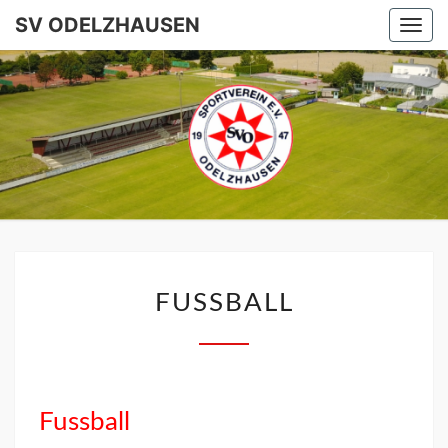
SV ODELZHAUSEN
Togg
navi
SV
ODELZHA
FUSSBALL
Fussball